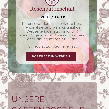
Rosenpatenschaft
Sponsoring Garteninterieur
120 € / JAHR
AB 500 € / JAHR
Patenschaft für eine konkrete Rose
sichtbare Nennung auf der
Personalisierte Erwähnung auf der
Webseite und im Rosarium mit einer
Webseite (oder auch anonym)
Tafel
Freier Zugang zum Rosarium während
Freier Zugang zum Rosarium während
der Öffnungszeiten für 1 Jahr
der Öffnungszeiten für 1 Jahr
Einladung zum Sommerfest
Einladung zum Sommerfest
SPONSOR:IN WERDEN
ROSENPAT:IN WERDEN
UNSERE