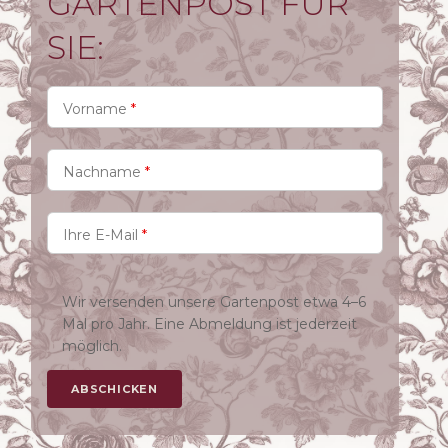
GARTENPOST FÜR
SIE:
Vorname
*
Nachname
*
Ihre E-Mail
*
Wir versenden unsere Gartenpost etwa 4–6
Mal pro Jahr. Eine Abmeldung ist jederzeit
möglich.