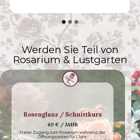
wunderschönen Garten mit de
Rosen!
Jedes Jahr wieder ein Erlebnis!
WE
Werden Sie Teil von
Rosarium & Lustgarten
Rosenglanz / Schnittkurs
40 € / JAHR
Freier Zugang zum Rosarium während der
Öffnungszeiten für 1 Jahr