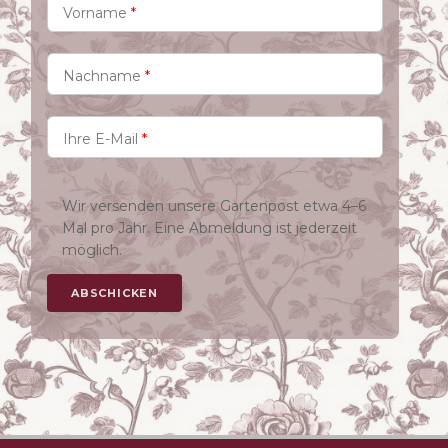
Vorname
*
Nachname
*
Ihre E-Mail
*
Wir versenden unsere Gartenpost etwa 4–6
Mal pro Jahr. Eine Abmeldung ist jederzeit
möglich.