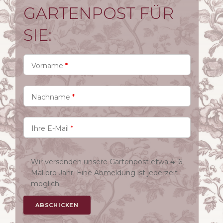
GARTENPOST FÜR
SIE:
Vorname
*
Nachname
*
Ihre E-Mail
*
Wir versenden unsere Gartenpost etwa 4–6
Mal pro Jahr. Eine Abmeldung ist jederzeit
möglich.