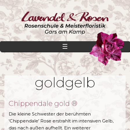
☰
goldgelb
Chippendale gold ®
Die kleine Schwester der berühmten
'Chippendale' Rose erstrahlt im intensiven Gelb,
das nach außen aufhellt. Ein weiterer